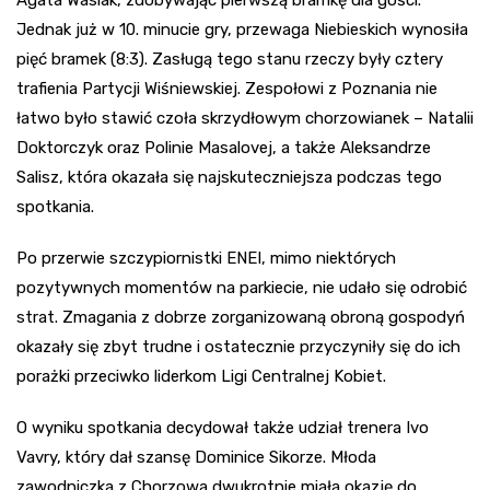
Jednak już w 10. minucie gry, przewaga Niebieskich wynosiła
pięć bramek (8:3). Zasługą tego stanu rzeczy były cztery
trafienia Partycji Wiśniewskiej. Zespołowi z Poznania nie
łatwo było stawić czoła skrzydłowym chorzowianek – Natalii
Doktorczyk oraz Polinie Masalovej, a także Aleksandrze
Salisz, która okazała się najskuteczniejsza podczas tego
spotkania.
Po przerwie szczypiornistki ENEI, mimo niektórych
pozytywnych momentów na parkiecie, nie udało się odrobić
strat. Zmagania z dobrze zorganizowaną obroną gospodyń
okazały się zbyt trudne i ostatecznie przyczyniły się do ich
porażki przeciwko liderkom Ligi Centralnej Kobiet.
O wyniku spotkania decydował także udział trenera Ivo
Vavry, który dał szansę Dominice Sikorze. Młoda
zawodniczka z Chorzowa dwukrotnie miała okazję do