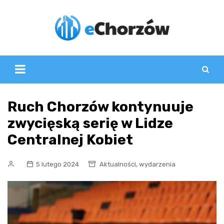
Skip
to
content
Ruch Chorzów kontynuuje
zwycięską serię w Lidze
Centralnej Kobiet
,
5 lutego 2024
Aktualności
wydarzenia