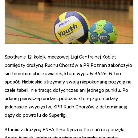
Spotkanie 12. kolejki meczowej Ligi Centralnej Kobiet
pomiędzy drużyną Ruchu Chorzów a PR Poznań zakończyło
się triumfem chorzowianek, które wygrały 36:26. W ten
sposób Niebieskie utrzymały swoją niepokonaną pozycję na
czele tabeli, nie tracąc dotychczas ani jednego punktu. Po
udanej pierwszej rundzie, podczas której zgromadziły
jedenaście zwycięstw, KPR Ruch Chorzów z determinacją
dąży do powrotu do Superligi.
Starciu z drużyną ENEA Piłka Ręczna Poznań rozpoczęła
Agata Wasiak, zdobywając pierwszą bramkę dla gości.