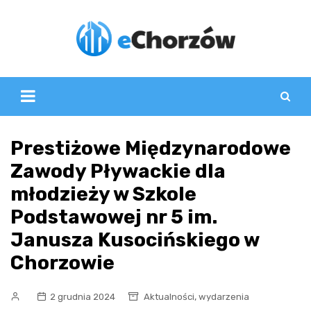
Skip
to
content
Prestiżowe Międzynarodowe
Zawody Pływackie dla
młodzieży w Szkole
Podstawowej nr 5 im.
Janusza Kusocińskiego w
Chorzowie
,
2 grudnia 2024
Aktualności
wydarzenia