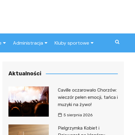
e
Administracja
Kluby sportowe
a
ZUS
Klub piłkarski
MOPS
Inny klub sportowy
Aktualności
Urząd skarbowy
Caville oczarowało Chorzów:
Urząd miasta
wieczór pełen emocji, tańca i
muzyki na żywo!
5 sierpnia 2026
Pielgrzymka Kobiet i