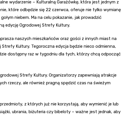
lne wydarzenie – Kulturalną Garażówkę, która jest jednym z
ie, które odbędzie się 22 czerwca, oferuje nie tylko wymianę
d gołym niebem. Ma na celu pokazanie, jak prowadzić
ną edycję Ogrodowej Strefy Kultury.
aprasza naszych mieszkańców oraz gości z innych miast na
Strefy Kultury. Tegoroczna edycja będzie nieco odmienna,
zie dostępny raz w tygodniu dla tych, którzy chcą odpocząć
rodowej Strefy Kultury. Organizatorzy zapewniają atrakcje
nych rzeczy, ale również pragną spędzić czas na świeżym
rzedmioty, z których już nie korzystają, aby wymienić je lub
żki, ubrania, biżuteria czy bibeloty – ważne jest jednak, aby