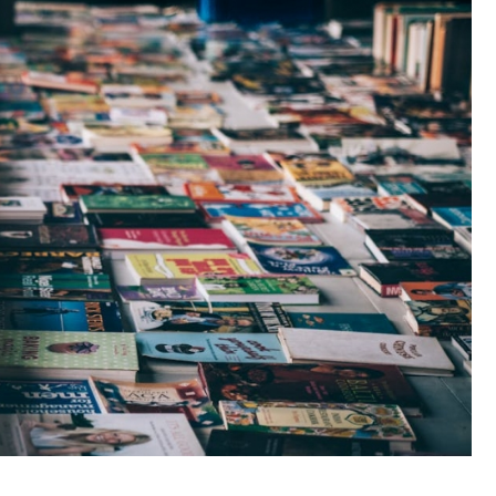
Fryzjer
Poczta
Kino