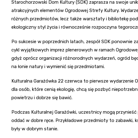
Starochorzowski Dom Kultury (SDK) zaprasza na swoje unika
atrakcyjnych elementów Ogrodowej Strefy Kultury. Wydarzen
różnych przedmiotów, lecz także warsztaty i bibliotekę po
ekologiczny styl życia i równocześnie rozpoczyna tegorocz
Po sukcesie w poprzednich latach, zespół SDK ponownie z
cykl wyjątkowych imprez plenerowych w ramach Ogrodowej 
gdyż oprócz organizacji różnorodnych wydarzeń, ogród będ
na łonie natury i wymienić się przedmiotami.
Kulturalna Garażówka 22 czerwca to pierwsze wydarzenie Og
dla osób, które cenią ekologię, chcą się pozbyć niepotrzeb
powietrzu i dobrze się bawić.
Podczas Kulturalnej Garażówki, uczestnicy mogą przynieść p
oddać w dobre ręce. Przykładowe przedmioty to zabawki, ksią
były w dobrym stanie.