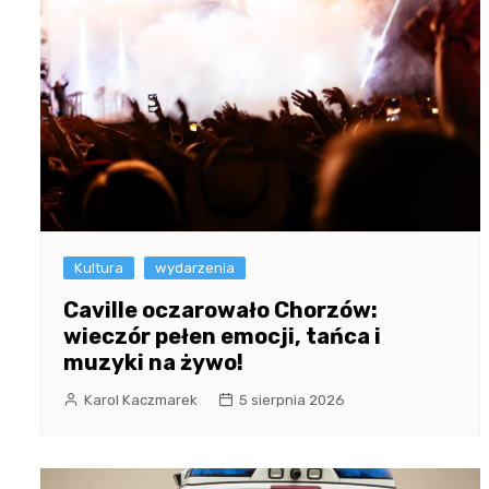
Kultura
wydarzenia
Caville oczarowało Chorzów:
wieczór pełen emocji, tańca i
muzyki na żywo!
Karol Kaczmarek
5 sierpnia 2026