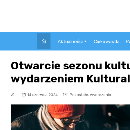
Skip
to
content
Aktualności
Ciekawostki
P
Wszystkie
A
Otwarcie sezonu kult
Pozostałe
wydarzeniem Kultura
,
14 czerwca 2024
Pozostałe
wydarzenia