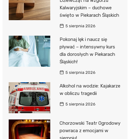
Dziewcząt na Wzgórzu
Kalwaryjskim – duchowe
święto w Piekarach Śląskich
5 sierpnia 2026
Pokonaj lęk i naucz się
pływać – intensywny kurs
dla dorosłych w Piekarach
Śląskich!
5 sierpnia 2026
Alkohol na wodzie: Kajakarze
w obliczu tragedii
5 sierpnia 2026
Chorzowski Teatr Ogrodowy
powraca z emocjami w
sierpniu!