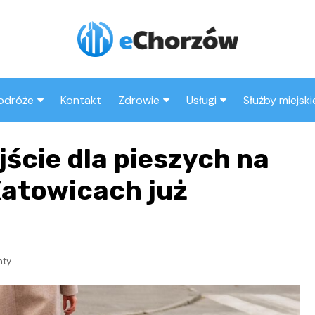
odróże
Kontakt
Zdrowie
Usługi
Służby miejski
trakcje w Chorzowie
Szpital
Najpopularniejsze miejsca
Wesele
Straż pożarn
ście dla pieszych na
w Chorzowie
Sklep medyczny
Kluby
Policja
Co warto zobaczyć w
Katowicach już
Apteka
Taxi
Straż miejska
Chorzowie?
Stacja paliw
Księgarnia
nty
Restauracje
Adwokat