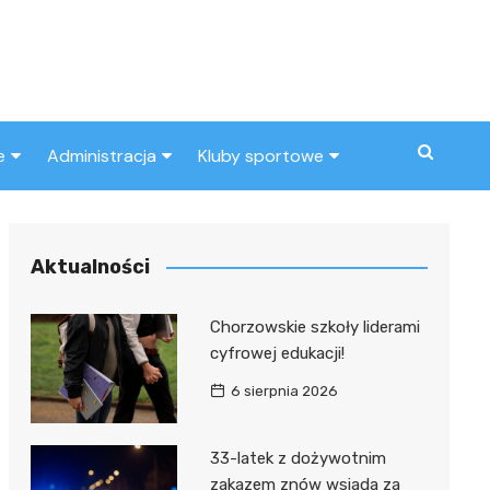
e
Administracja
Kluby sportowe
a
ZUS
Klub piłkarski
MOPS
Inny klub sportowy
Aktualności
Urząd skarbowy
Chorzowskie szkoły liderami
Urząd miasta
cyfrowej edukacji!
6 sierpnia 2026
33-latek z dożywotnim
zakazem znów wsiada za