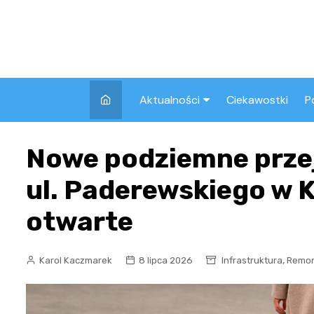
Skip
to
content
Aktualności
Ciekawostki
P
Wszystkie
A
Nowe podziemne przej
Pozostałe
ul. Paderewskiego w 
otwarte
,
Karol Kaczmarek
8 lipca 2026
Infrastruktura
Remo