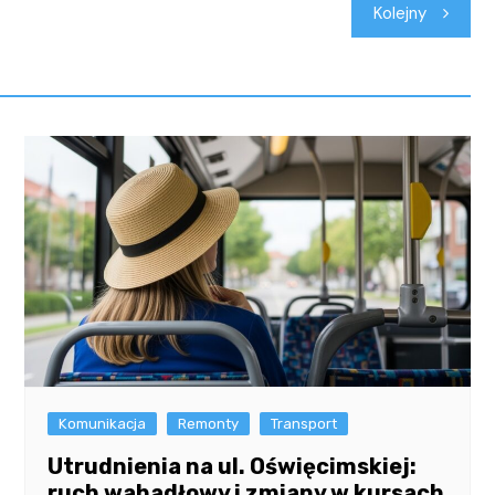
Kolejny
Komunikacja
Remonty
Transport
Utrudnienia na ul. Oświęcimskiej:
ruch wahadłowy i zmiany w kursach