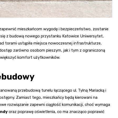
 zapewnić mieszkańcom wygodę i bezpieczeństwo, zostanie
e się z budową nowego przystanku Katowice Uniwersytet,
d torami ustąpiła miejsca nowoczesnej infrastrukturze,
ć dostęp zarówno osobom pieszym, jak i tym z ograniczoną
zwiększyć komfort użytkowników.
zebudowy
anowaną przebudową tunelu łączącego ul. Tylną Mariacką i
edostępny. Zamiast tego, mieszkańcy będą kierowani na
sowe rozwiązanie zapewni ciągłość komunikacji, choć wymaga
indy
oraz poprawę oświetlenia, co ma znacząco poprawić