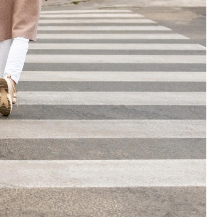
Fryzjer
Poczta
Kino