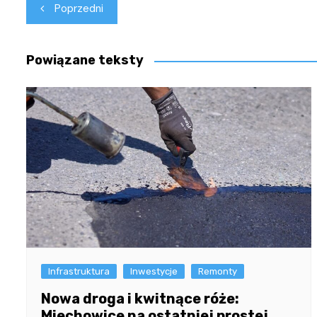
Nawigacja
Poprzedni
wpisu
Powiązane teksty
Infrastruktura
Inwestycje
Remonty
Nowa droga i kwitnące róże:
Miechowice na ostatniej prostej