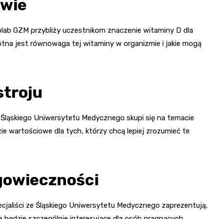
owie
rolab GZM przybliży uczestnikom znaczenie witaminy D dla
totna jest równowaga tej witaminy w organizmie i jakie mogą
stroju
i z Śląskiego Uniwersytetu Medycznego skupi się na temacie
ie wartościowe dla tych, którzy chcą lepiej zrozumieć te
ugowieczności
pecjaliści ze Śląskiego Uniwersytetu Medycznego zaprezentują,
 będzie szczególnie interesujące dla osób pragnących