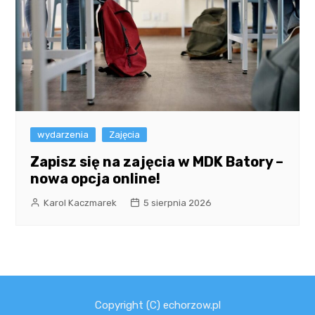
wydarzenia
Zajęcia
Zapisz się na zajęcia w MDK Batory –
nowa opcja online!
Karol Kaczmarek
5 sierpnia 2026
Copyright (C) echorzow.pl