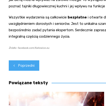
poznać tajniki długowiecznej kuchni i jej wpływu na funkcj
Wszystkie wydarzenia są całkowicie
bezpłatne
i otwarte 
uwzględnieniem dorosłych i seniorów. Jest to unikalna szan
bezpośrednio zadać pytania ekspertom. Serdecznie zaprasz
integralną częścią codziennego życia.
Źródło: facebook.com/Katowice.eu
Nawigacja
Poprzedni
wpisu
Powiązane teksty