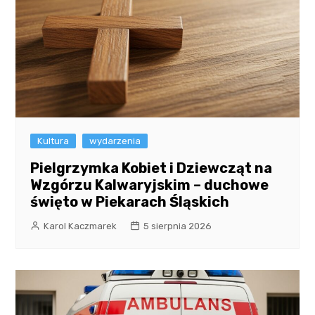
Kultura
wydarzenia
Pielgrzymka Kobiet i Dziewcząt na
Wzgórzu Kalwaryjskim – duchowe
święto w Piekarach Śląskich
Karol Kaczmarek
5 sierpnia 2026