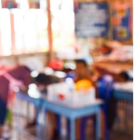
Fryzjer
Poczta
Kino