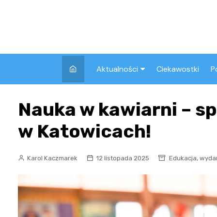
Skip
to
content
Aktualności
Ciekawostki
P
Wszystkie
A
Nauka w kawiarni – sp
Pozostałe
w Katowicach!
,
Karol Kaczmarek
12 listopada 2025
Edukacja
wyda