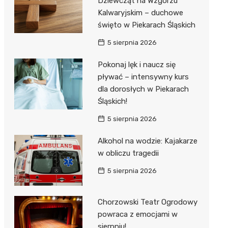
Dziewcząt na Wzgórzu
Kalwaryjskim – duchowe
święto w Piekarach Śląskich
5 sierpnia 2026
Pokonaj lęk i naucz się
pływać – intensywny kurs
dla dorosłych w Piekarach
Śląskich!
5 sierpnia 2026
Alkohol na wodzie: Kajakarze
w obliczu tragedii
5 sierpnia 2026
Chorzowski Teatr Ogrodowy
powraca z emocjami w
sierpniu!