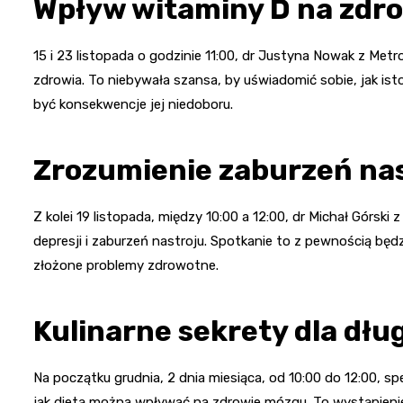
Wpływ witaminy D na zdr
15 i 23 listopada o godzinie 11:00, dr Justyna Nowak z Met
zdrowia. To niebywała szansa, by uświadomić sobie, jak is
być konsekwencje jej niedoboru.
Zrozumienie zaburzeń na
Z kolei 19 listopada, między 10:00 a 12:00, dr Michał Górsk
depresji i zaburzeń nastroju. Spotkanie to z pewnością będz
złożone problemy zdrowotne.
Kulinarne sekrety dla dł
Na początku grudnia, 2 dnia miesiąca, od 10:00 do 12:00, s
jak dietą można wpływać na zdrowie mózgu. To wystąpienie