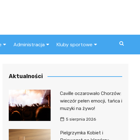
e
Administracja
Kluby sportowe
a
ZUS
Klub piłkarski
MOPS
Inny klub sportowy
Aktualności
Urząd skarbowy
Caville oczarowało Chorzów:
Urząd miasta
wieczór pełen emocji, tańca i
muzyki na żywo!
5 sierpnia 2026
Pielgrzymka Kobiet i