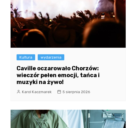
Kultura
wydarzenia
Caville oczarowało Chorzów:
wieczór pełen emocji, tańca i
muzyki na żywo!
Karol Kaczmarek
5 sierpnia 2026