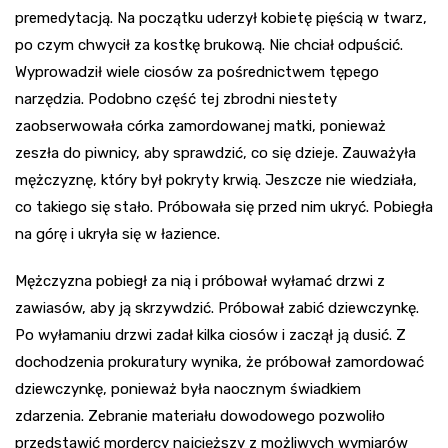
premedytacją. Na początku uderzył kobietę pięścią w twarz,
po czym chwycił za kostkę brukową. Nie chciał odpuścić.
Wyprowadził wiele ciosów za pośrednictwem tępego
narzędzia. Podobno część tej zbrodni niestety
zaobserwowała córka zamordowanej matki, ponieważ
zeszła do piwnicy, aby sprawdzić, co się dzieje. Zauważyła
mężczyznę, który był pokryty krwią. Jeszcze nie wiedziała,
co takiego się stało. Próbowała się przed nim ukryć. Pobiegła
na górę i ukryła się w łazience.
Mężczyzna pobiegł za nią i próbował wyłamać drzwi z
zawiasów, aby ją skrzywdzić. Próbował zabić dziewczynkę.
Po wyłamaniu drzwi zadał kilka ciosów i zaczął ją dusić. Z
dochodzenia prokuratury wynika, że próbował zamordować
dziewczynkę, ponieważ była naocznym świadkiem
zdarzenia. Zebranie materiału dowodowego pozwoliło
przedstawić mordercy najcięższy z możliwych wymiarów