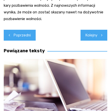
kary pozbawienia wolności. Z najnowszych informacji
wynika, że może on zostać skazany nawet na dożywotnie
pozbawienie wolności.
Nawigacja
Poprzedni
Kolejny
wpisu
Powiązane teksty