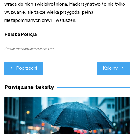
wraca do nich zwielokrotniona. Macierzyństwo to nie tylko
wyzwanie, ale także wielka przygoda, pełna
niezapomnianych chwil i wzruszeń.
Polska Policja
Źródło: facebook.com/SlaskaKWP
Nawigacja
Poprzedni
Kolejny
wpisu
Powiązane teksty