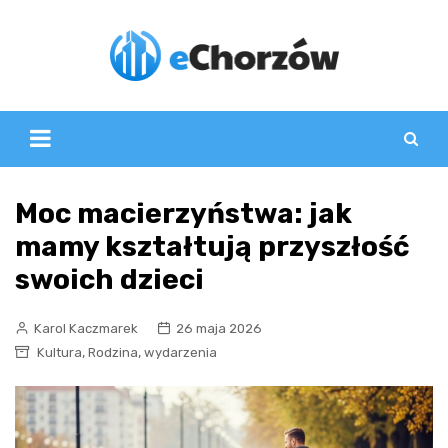
Skip
to
content
Moc macierzyństwa: jak
mamy kształtują przyszłość
swoich dzieci
Karol Kaczmarek
26 maja 2026
,
,
Kultura
Rodzina
wydarzenia