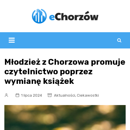
Skip
to
content
Młodzież z Chorzowa promuje
czytelnictwo poprzez
wymianę książek
,
1 lipca 2024
Aktualności
Ciekawostki