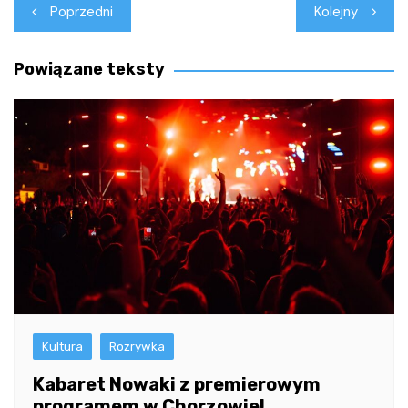
Nawigacja
Poprzedni
Kolejny
wpisu
Powiązane teksty
Kultura
Rozrywka
Kabaret Nowaki z premierowym
programem w Chorzowie!