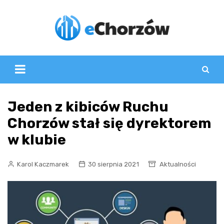
Skip
to
content
Jeden z kibiców Ruchu
Chorzów stał się dyrektorem
w klubie
Karol Kaczmarek
30 sierpnia 2021
Aktualności