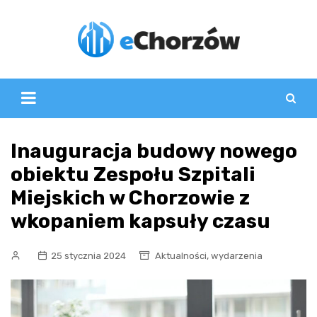
Skip
to
content
Inauguracja budowy nowego
obiektu Zespołu Szpitali
Miejskich w Chorzowie z
wkopaniem kapsuły czasu
,
25 stycznia 2024
Aktualności
wydarzenia