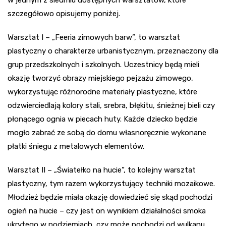
szczegółowo opisujemy poniżej.
Warsztat I – „Feeria zimowych barw”, to warsztat
plastyczny o charakterze urbanistycznym, przeznaczony dla
grup przedszkolnych i szkolnych. Uczestnicy będą mieli
okazję tworzyć obrazy miejskiego pejzażu zimowego,
wykorzystując różnorodne materiały plastyczne, które
odzwierciedlają kolory stali, srebra, błękitu, śnieżnej bieli czy
płonącego ognia w piecach huty. Każde dziecko będzie
mogło zabrać ze sobą do domu własnoręcznie wykonane
płatki śniegu z metalowych elementów.
Warsztat II – „Światełko na hucie”, to kolejny warsztat
plastyczny, tym razem wykorzystujący techniki mozaikowe.
Młodzież będzie miała okazję dowiedzieć się skąd pochodzi
ogień na hucie – czy jest on wynikiem działalności smoka
ukrytego w podziemiach, czy może pochodzi od wulkanu