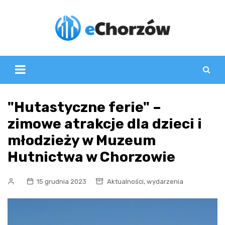
Skip
to
content
"Hutastyczne ferie" –
zimowe atrakcje dla dzieci i
młodzieży w Muzeum
Hutnictwa w Chorzowie
,
15 grudnia 2023
Aktualności
wydarzenia