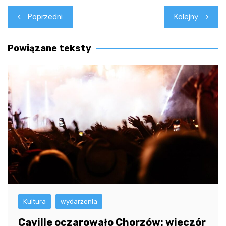
Nawigacja
Poprzedni
Kolejny
wpisu
Powiązane teksty
Kultura
wydarzenia
Caville oczarowało Chorzów: wieczór