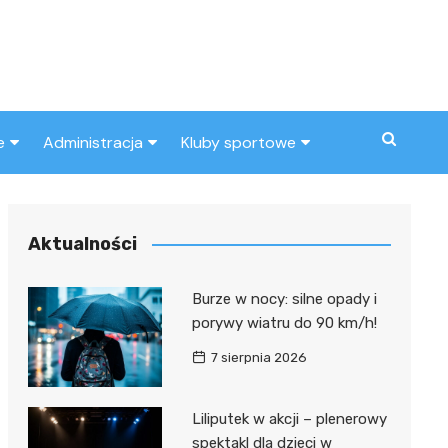
e
Administracja
Kluby sportowe
a
ZUS
Klub piłkarski
MOPS
Inny klub sportowy
Aktualności
Urząd skarbowy
Burze w nocy: silne opady i
Urząd miasta
porywy wiatru do 90 km/h!
7 sierpnia 2026
Liliputek w akcji – plenerowy
spektakl dla dzieci w