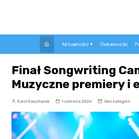
Skip
to
content
Aktualności
Ciekawostki
P
Wszystkie
A
Finał Songwriting Ca
Pozostałe
Muzyczne premiery i 
Karol Kaczmarek
1 czerwca 2026
Bez kategorii