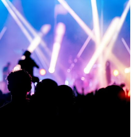
Fryzjer
Poczta
Kino