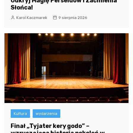
Odkryj Magię Perseidów i Zaćmienia
Słońca!
Karol Kaczmarek
9 sierpnia 2026
Kultura
wydarzenia
Finał „Tyjater kery godo” –