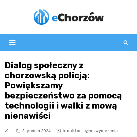
Skip
to
content
Dialog społeczny z
chorzowską policją:
Powiększamy
bezpieczeństwo za pomocą
technologii i walki z mową
nienawiści
,
2 grudnia 2024
kroniki policyjne
wydarzenia