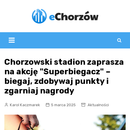
Skip
to
content
Chorzowski stadion zaprasza
na akcję "Superbiegacz" –
biegaj, zdobywaj punkty i
zgarniaj nagrody
Karol Kaczmarek
5 marca 2025
Aktualności