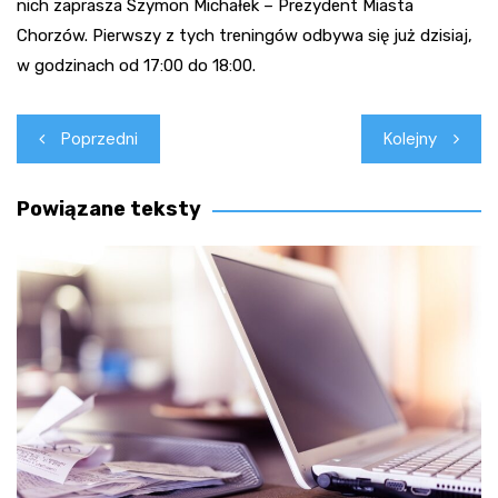
nich zaprasza Szymon Michałek – Prezydent Miasta
Chorzów. Pierwszy z tych treningów odbywa się już dzisiaj,
w godzinach od 17:00 do 18:00.
Nawigacja
Poprzedni
Kolejny
wpisu
Powiązane teksty