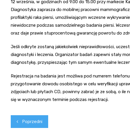
12 września, w godzinach od 9.00 do 15.00 przy markecie K
Diagnostyka zaprasza do mobilnej pracowni mammografic
profilaktyki raka piersi, umożliwiającym wczesne wykrywan
niewidoczne podczas samodzielnego badania piersi. Wczesn
oraz daje prawie stuprocentową gwarancję powrotu do zdr
Jeśli odkryte zostaną jakiekolwiek nieprawidłowości, uczes
diagnostyki i leczenia. Organizator badań zapewni stały m
diagnostykę, przyspieszając tym samym ewentualne leczen
Rejestracja na badania jest możliwa pod numerem telefonu 
przygotowanie dowodu osobistego w celu weryfikacji upraw
zdjęciach lub płytach CD, powinny zabrać je ze sobą, o i
się w wyznaczonym terminie podczas rejestracji.
Nawigacja
Poprzedni