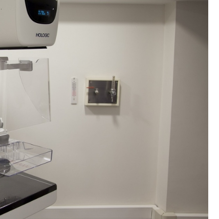
Fryzjer
Poczta
Kino