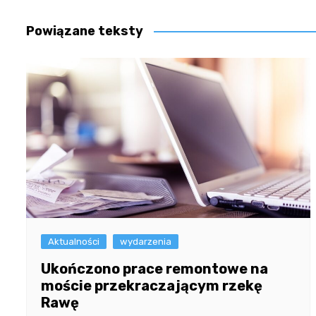
wpisu
Powiązane teksty
Aktualności
wydarzenia
Ukończono prace remontowe na
moście przekraczającym rzekę
Rawę