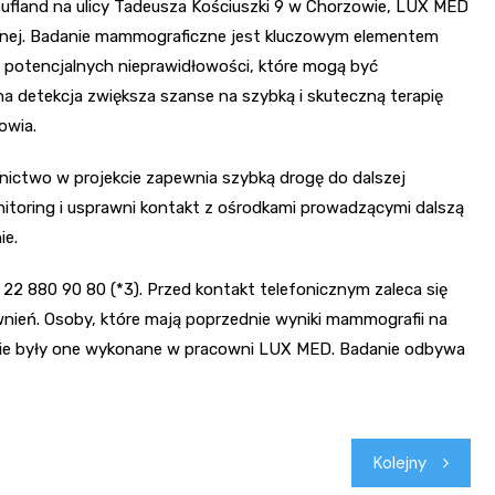
aufland na ulicy Tadeusza Kościuszki 9 w Chorzowie, LUX MED
znej. Badanie mammograficzne jest kluczowym elementem
ie potencjalnych nieprawidłowości, które mogą być
a detekcja zwiększa szanse na szybką i skuteczną terapię
owia.
tnictwo w projekcie zapewnia szybką drogę do dalszej
onitoring i usprawni kontakt z ośrodkami prowadzącymi dalszą
ie.
22 880 90 80 (*3). Przed kontakt telefonicznym zaleca się
nień. Osoby, które mają poprzednie wyniki mammografii na
le nie były one wykonane w pracowni LUX MED. Badanie odbywa
Kolejny