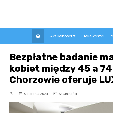
Skip
to
content
Aktualności
Ciekawostki
P
Wszystkie
A
Bezpłatne badanie m
Pozostałe
kobiet między 45 a 74
Chorzowie oferuje L
8 sierpnia 2024
Aktualności