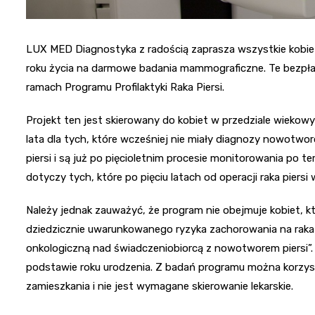
LUX MED Diagnostyka z radością zaprasza wszystkie kobiety,
roku życia na darmowe badania mammograficzne. Te bezpłat
ramach Programu Profilaktyki Raka Piersi.
Projekt ten jest skierowany do kobiet w przedziale wiekow
lata dla tych, które wcześniej nie miały diagnozy nowotworo
piersi i są już po pięcioletnim procesie monitorowania po t
dotyczy tych, które po pięciu latach od operacji raka piers
Należy jednak zauważyć, że program nie obejmuje kobiet, k
dziedzicznie uwarunkowanego ryzyka zachorowania na raka p
onkologiczną nad świadczeniobiorcą z nowotworem piersi”. Pr
podstawie roku urodzenia. Z badań programu można korzysta
zamieszkania i nie jest wymagane skierowanie lekarskie.