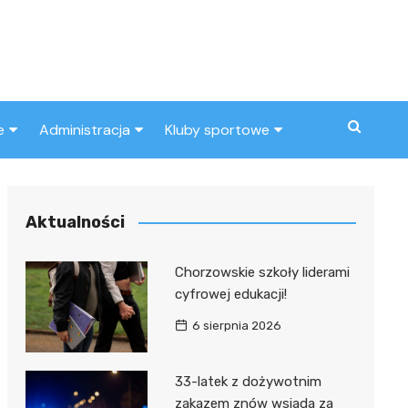
e
Administracja
Kluby sportowe
a
ZUS
Klub piłkarski
MOPS
Inny klub sportowy
Aktualności
Urząd skarbowy
Chorzowskie szkoły liderami
Urząd miasta
cyfrowej edukacji!
6 sierpnia 2026
33-latek z dożywotnim
zakazem znów wsiada za