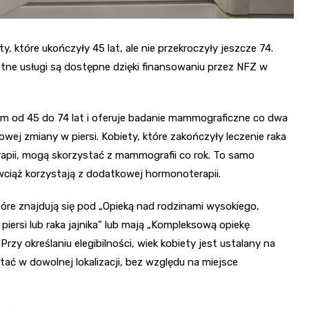
 które ukończyły 45 lat, ale nie przekroczyły jeszcze 74.
ne usługi są dostępne dzięki finansowaniu przez NFZ w
ym od 45 do 74 lat i oferuje badanie mammograficzne co dwa
wej zmiany w piersi. Kobiety, które zakończyły leczenie raka
erapii, mogą skorzystać z mammografii co rok. To samo
i wciąż korzystają z dodatkowej hormonoterapii.
tóre znajdują się pod „Opieką nad rodzinami wysokiego,
iersi lub raka jajnika” lub mają „Kompleksową opiekę
zy określaniu elegibilności, wiek kobiety jest ustalany na
ć w dowolnej lokalizacji, bez względu na miejsce