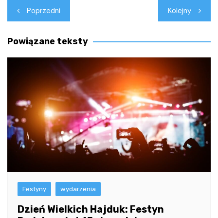
Nawigacja
Poprzedni
Kolejny
wpisu
Powiązane teksty
Festyny
wydarzenia
Dzień Wielkich Hajduk: Festyn