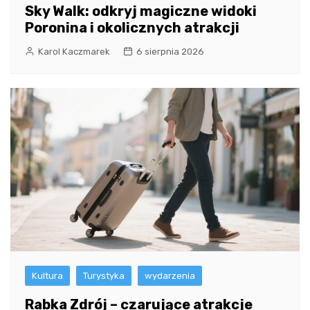
Sky Walk: odkryj magiczne widoki
Poronina i okolicznych atrakcji
Karol Kaczmarek
6 sierpnia 2026
Kultura
Turystyka
wydarzenia
Rabka Zdrój – czarujące atrakcje