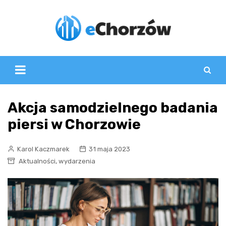
Skip
to
content
Akcja samodzielnego badania
piersi w Chorzowie
Karol Kaczmarek
31 maja 2023
,
Aktualności
wydarzenia